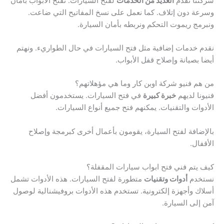
شركتنا تقدم
العديد من الخدمات
لفتح السيارات. نفتح الأبواب بأمان
وسرعة دون إتلاف. كما نعمل على نسخ المفاتيح التي ضاعت.
ونبرمج ريموت التحكم ونربطه بأمان السيارة.
نقدم خدمات إضافية مثل فتح السيارات في حال الطواريء. ونهتم
أيضا بصيانة وإصلاح قفل الأبواب.
من هم فنيو شركة اوبن كار وما هي مؤهلاتهم؟
فنيونا لديهم
خبرة كبيرة
في فتح السيارات. يستخدمون أفضل
الأدوات والتقنيات. يمكنهم فتح جميع أنواع السيارات.
بالإضافة لفتح السيارة، يقومون بأعمال أخرى كبرمجة وإصلاح
الأقفال.
كيف يتم فني فتح ابواب سيارات المقفلة؟
نستخدم
أدوات وتقنيات
متطورة لفتح السيارات. هذه الأدوات تشمل
أسلاك وأجهزة إلكترونية. تستخدم هذه الأدوات بروفيشنالية لوصول
آمن إلى السيارة.